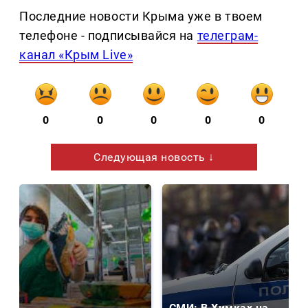
Последние новости Крыма уже в твоем
телефоне - подписывайся на
телеграм-
канал «Крым Live»
0
0
0
0
0
Следующая новость ↓
СМИ: В Химках на