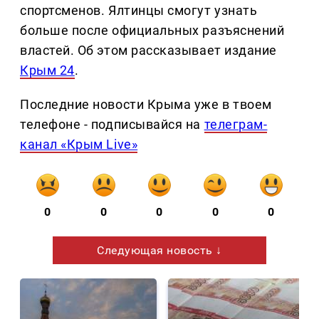
спортсменов. Ялтинцы смогут узнать
больше после официальных разъяснений
властей. Об этом рассказывает издание
Крым 24
.
Последние новости Крыма уже в твоем
телефоне - подписывайся на
телеграм-
канал «Крым Live»
0
0
0
0
0
Следующая новость ↓