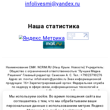
infolivesmi@yandex.ru
Наша статистика
Наименование СМИ: NCRIM.RU (Наш Крым. Новости) Учредитель:
Общество с ограниченной ответственностью "Лучшие Медиа
Решения" Главный редактор: Самохин А. С. Тел.: +79023790276
Адрес эл. почты: infolivesmi@yandex.ru Знак информационной
продукции: 16+ Зарегистрировавший орган: Федеральная служба
по надзору в сфере связи, информационных технологий и
массовых коммуникаций (Роскомнадзор) Регистрационный
номер СМИ ЭЛ № ФС 77 - 81150 от 02.06.2021
Мы используем cookie. Во время посещения сайта вы
соглашаетесь с тем, что мы обрабатываем ваши
персональные данные с использованием метрик Яндекс