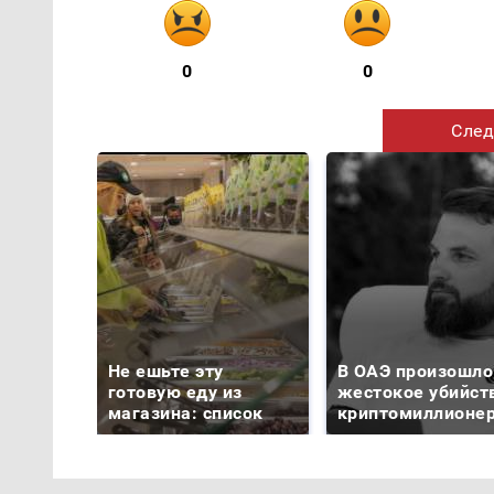
0
0
След
Не ешьте эту
В ОАЭ произошло
готовую еду из
жестокое убийст
магазина: список
криптомиллионе