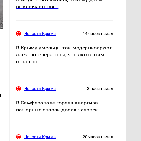
выключают свет
Новости Крыма
14 часов назад
В Крыму умельцы так модернизируют
электрогенераторы, что экспертам
страшно
Новости Крыма
3 часа назад
и
В Симферополе горела квартира:
пожарные спасли двоих человек
Новости Крыма
20 часов назад