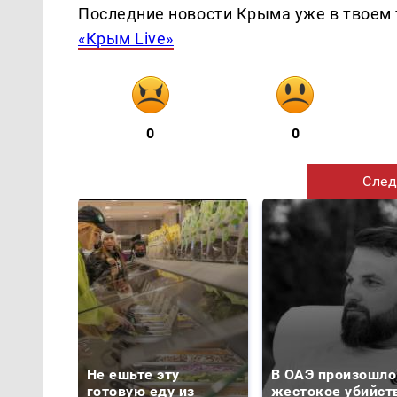
Последние новости Крыма уже в твоем 
«Крым Live»
0
0
След
Не ешьте эту
В ОАЭ произошло
готовую еду из
жестокое убийст