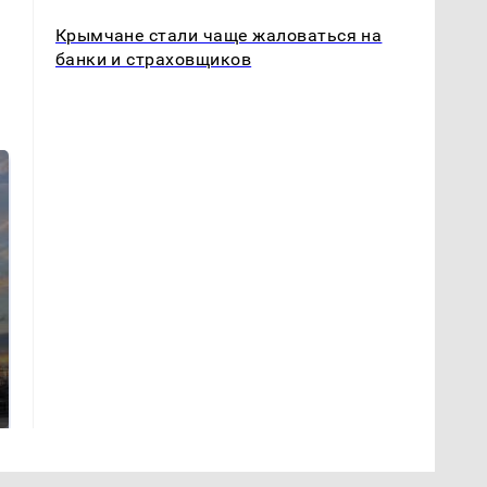
Крымчане стали чаще жаловаться на
банки и страховщиков
СМИ: В Химках на
полицейскую
В магазинах России
машину напали и
ажиотаж из-за этого
подожгли.
продукта: что купить?