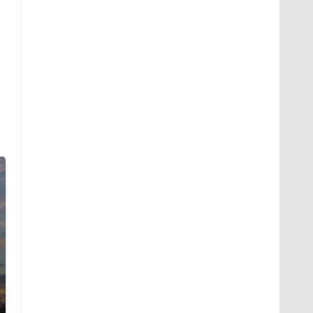
СМИ: В Химках на
полицейскую
В магазинах России
машину напали и
ажиотаж из-за этого