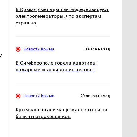
В Крыму умельцы так модернизируют
электрогенераторы, что экспертам
страшно
Новости Крыма
3 часа назад
м
В Симферополе горела квартира:
пожарные спасли двоих человек
Новости Крыма
20 часов назад
Крымчане стали чаще жаловаться на
банки и страховщиков
в