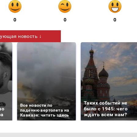
0
0
0
ующая новость ↓
Таких событий не
Все новости по
во
было с 1945: чего
падению вертолета на
ра
ждать всем нам?
Кавказе: читать здесь