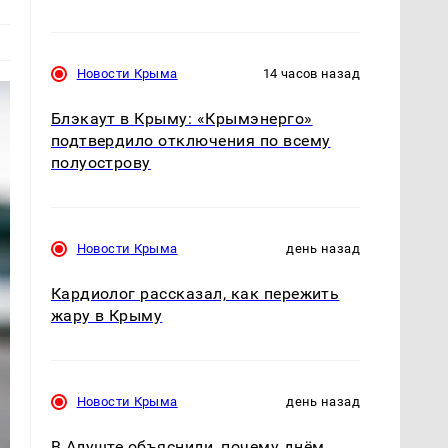
Новости Крыма
14 часов назад
Блэкаут в Крыму: «Крымэнерго»
подтвердило отключения по всему
полуострову
Новости Крыма
день назад
Кардиолог рассказал, как пережить
жару в Крыму
Новости Крыма
день назад
В Алуште объяснили, почему днём