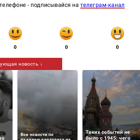
телефоне - подписывайся на
телеграм-канал
0
0
0
ующая новость ↓
Таких событий не
Все новости по
во
было с 1945: чего
падению вертолета на