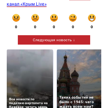
канал «Крым Live»
0
0
0
0
0
Следующая новость ↓
Таких событий не
Все новости по
было с 1945: чего
падению вертолета на
ждать всем нам?
Кавказе: читать здесь