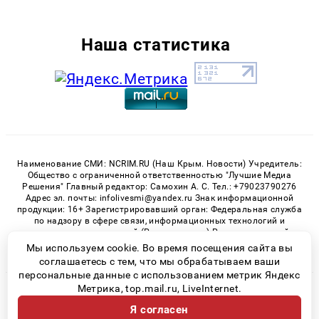
Наша статистика
Наименование СМИ: NCRIM.RU (Наш Крым. Новости) Учредитель:
Общество с ограниченной ответственностью "Лучшие Медиа
Решения" Главный редактор: Самохин А. С. Тел.: +79023790276
Адрес эл. почты: infolivesmi@yandex.ru Знак информационной
продукции: 16+ Зарегистрировавший орган: Федеральная служба
по надзору в сфере связи, информационных технологий и
массовых коммуникаций (Роскомнадзор) Регистрационный
номер СМИ ЭЛ № ФС 77 - 81150 от 02.06.2021
Мы используем cookie. Во время посещения сайта вы
соглашаетесь с тем, что мы обрабатываем ваши
персональные данные с использованием метрик Яндекс
Метрика, top.mail.ru, LiveInternet.
© 2026 «nCrim.ru» | Все права защищены
Я согласен
Возрастная категория сайта 16+