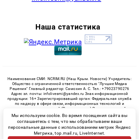
Наша статистика
Наименование СМИ: NCRIM.RU (Наш Крым. Новости) Учредитель:
Общество с ограниченной ответственностью "Лучшие Медиа
Решения" Главный редактор: Самохин А. С. Тел.: +79023790276
Адрес эл. почты: infolivesmi@yandex.ru Знак информационной
продукции: 16+ Зарегистрировавший орган: Федеральная служба
по надзору в сфере связи, информационных технологий и
массовых коммуникаций (Роскомнадзор) Регистрационный
номер СМИ ЭЛ № ФС 77 - 81150 от 02.06.2021
Мы используем cookie. Во время посещения сайта вы
соглашаетесь с тем, что мы обрабатываем ваши
персональные данные с использованием метрик Яндекс
Метрика, top.mail.ru, LiveInternet.
© 2026 «nCrim.ru» | Все права защищены