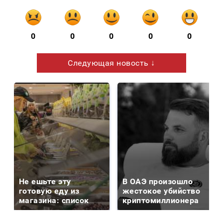
0
0
0
0
0
Следующая новость ↓
Не ешьте эту
В ОАЭ произошло
готовую еду из
жестокое убийство
магазина: список
криптомиллионера