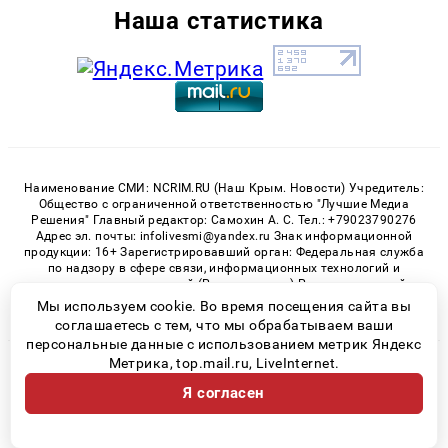
Наша статистика
Наименование СМИ: NCRIM.RU (Наш Крым. Новости) Учредитель:
Общество с ограниченной ответственностью "Лучшие Медиа
Решения" Главный редактор: Самохин А. С. Тел.: +79023790276
Адрес эл. почты: infolivesmi@yandex.ru Знак информационной
продукции: 16+ Зарегистрировавший орган: Федеральная служба
по надзору в сфере связи, информационных технологий и
массовых коммуникаций (Роскомнадзор) Регистрационный
номер СМИ ЭЛ № ФС 77 - 81150 от 02.06.2021
Мы используем cookie. Во время посещения сайта вы
соглашаетесь с тем, что мы обрабатываем ваши
персональные данные с использованием метрик Яндекс
Метрика, top.mail.ru, LiveInternet.
© 2026 «nCrim.ru» | Все права защищены
Я согласен
Возрастная категория сайта 16+
Политика конфиденциальности