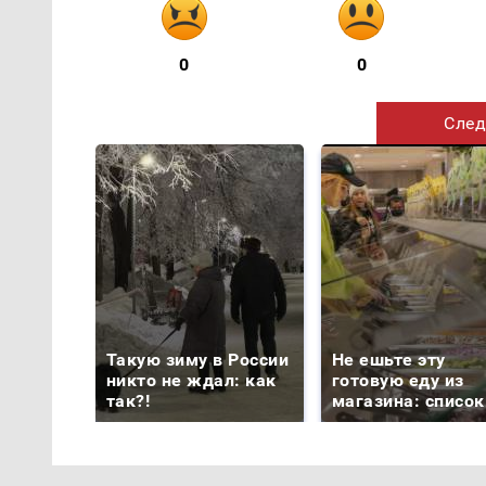
0
0
След
Такую зиму в России
Не ешьте эту
никто не ждал: как
готовую еду из
так?!
магазина: список