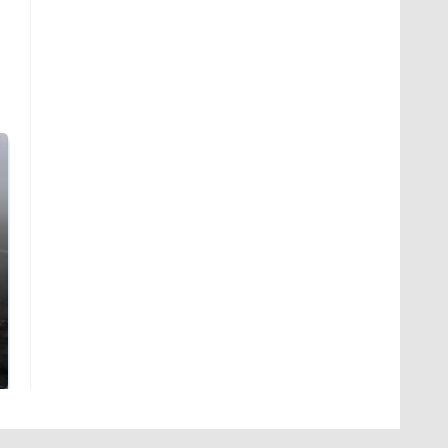
Таких событий не
В магазинах России
было с 1945: чего
ажиотаж из-за этого
ждать всем нам?
продукта: что купить?