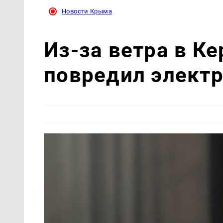
Новости Крыма
Из-за ветра в К
повредил элект