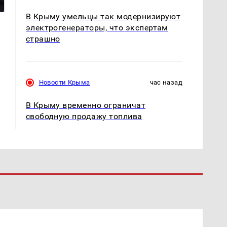
ждать всем нам?
продукта: что купить?
В Крыму умельцы так модернизируют
электрогенераторы, что экспертам
страшно
Новости Крыма
час назад
В Крыму временно ограничат
свободную продажу топлива