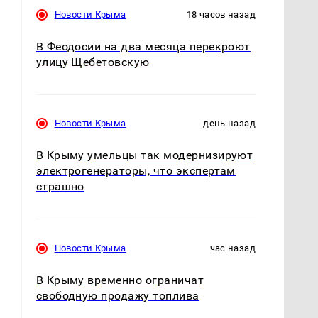
Новости Крыма
18 часов назад
В Феодосии на два месяца перекроют
улицу Щебетовскую
Новости Крыма
день назад
В Крыму умельцы так модернизируют
электрогенераторы, что экспертам
страшно
Новости Крыма
час назад
В Крыму временно ограничат
свободную продажу топлива