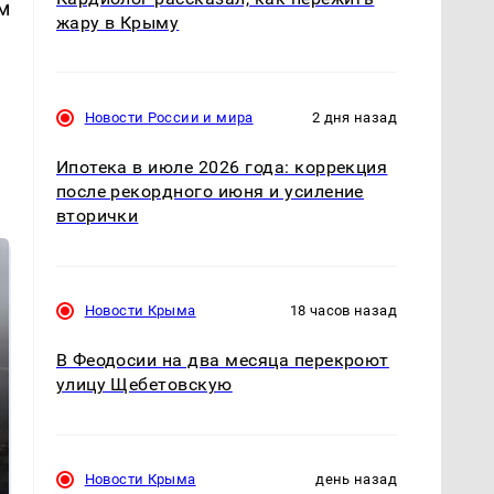
м
жару в Крыму
Новости России и мира
2 дня назад
Ипотека в июле 2026 года: коррекция
после рекордного июня и усиление
вторички
Новости Крыма
18 часов назад
В Феодосии на два месяца перекроют
улицу Щебетовскую
Таких событий не
В магазинах России
было с 1945: чего
Новости Крыма
день назад
ажиотаж из-за этого