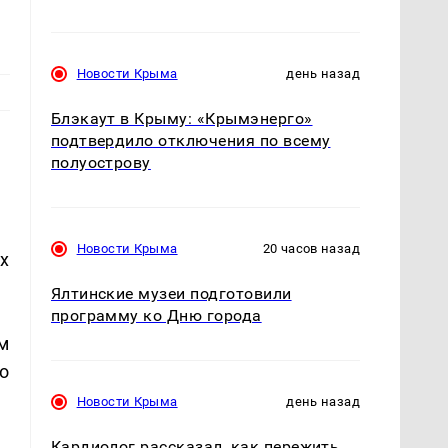
Новости Крыма
день назад
Блэкаут в Крыму: «Крымэнерго»
подтвердило отключения по всему
полуострову
Новости Крыма
20 часов назад
х
Ялтинские музеи подготовили
программу ко Дню города
м
о
Новости Крыма
день назад
Кардиолог рассказал, как пережить