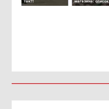
так?!
магазина: список