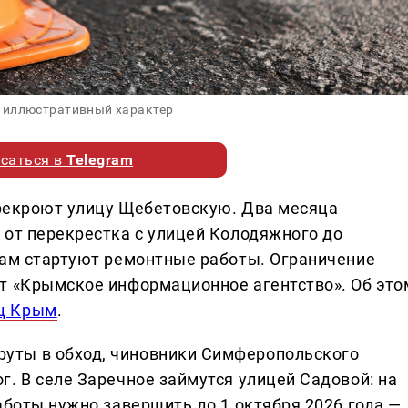
 иллюстративный характер
саться в
Telegram
перекроют улицу Щебетовскую. Два месяца
 от перекрестка с улицей Колодяжного до
там стартуют ремонтные работы. Ограничение
т «Крымское информационное агентство». Об это
ц Крым
.
уты в обход, чиновники Симферопольского
. В селе Заречное займутся улицей Садовой: на
аботы нужно завершить до 1 октября 2026 года —