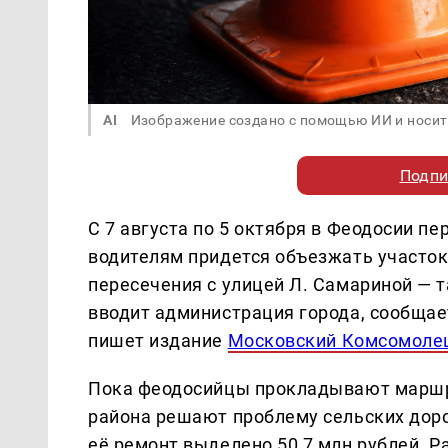
AI
Изображение создано с помощью ИИ и носит
Подпи
С 7 августа по 5 октября в Феодосии 
водителям придется объезжать участок
пересечения с улицей Л. Самариной — 
вводит администрация города, сообщае
пишет издание
Московский Комсомоле
Пока феодосийцы прокладывают маршр
района решают проблему сельских дорог
её ремонт выделено 50,7 млн рублей. Р