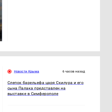
СМИ: В Химках на
полицейскую
В магазинах России
машину напали и
ажиотаж из-за этого
подожгли.
продукта: что купить?
Новости Крыма
6 часов назад
Слепок барельефа царя Скилура и его
сына Палака представлен на
выставке в Симферополе