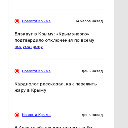
Новости Крыма
14 часов назад
Блэкаут в Крыму: «Крымэнерго»
подтвердило отключения по всему
полуострову
Новости Крыма
день назад
Кардиолог рассказал, как пережить
жару в Крыму
Новости Крыма
день назад
В Алуште объяснили, почему днём