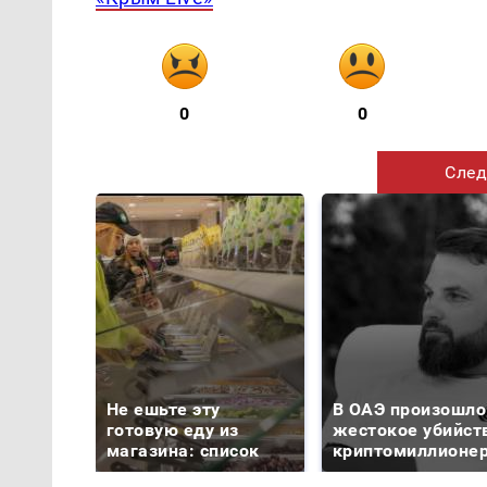
0
0
След
Не ешьте эту
В ОАЭ произошло
готовую еду из
жестокое убийст
магазина: список
криптомиллионе