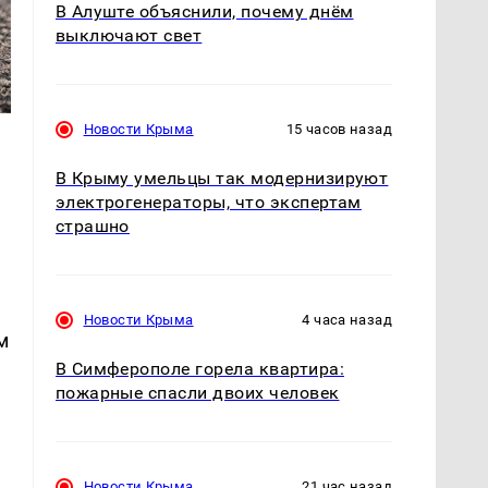
В Алуште объяснили, почему днём
выключают свет
Новости Крыма
15 часов назад
В Крыму умельцы так модернизируют
электрогенераторы, что экспертам
страшно
Новости Крыма
4 часа назад
м
В Симферополе горела квартира:
пожарные спасли двоих человек
Новости Крыма
21 час назад