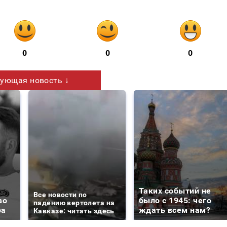
0
0
0
ующая новость ↓
Таких событий не
Все новости по
во
было с 1945: чего
падению вертолета на
ра
ждать всем нам?
Кавказе: читать здесь