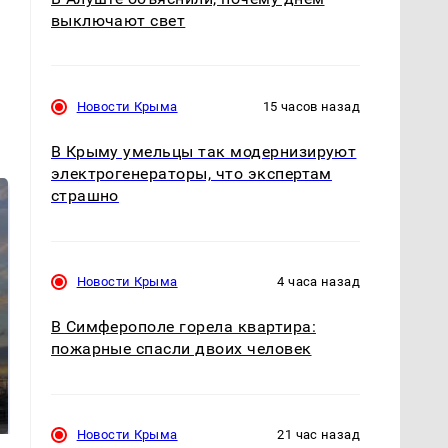
выключают свет
Новости Крыма
15 часов назад
В Крыму умельцы так модернизируют
электрогенераторы, что экспертам
страшно
Новости Крыма
4 часа назад
В Симферополе горела квартира:
пожарные спасли двоих человек
СМИ: В Химках на
полицейскую
В магазинах России
машину напали и
ажиотаж из-за этого
подожгли.
продукта: что купить?
Новости Крыма
21 час назад