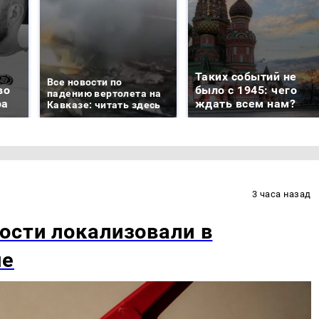
Таких событий не
Все новости по
во
было с 1945: чего
падению вертолета на
ра
ждать всем нам?
Кавказе: читать здесь
3 часа назад
ости локализовали в
не