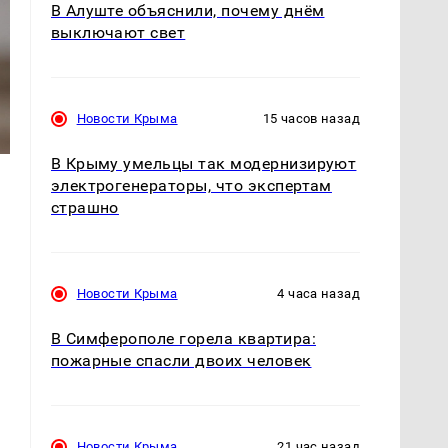
В Алуште объяснили, почему днём
выключают свет
Новости Крыма
15 часов назад
В Крыму умельцы так модернизируют
электрогенераторы, что экспертам
страшно
Новости Крыма
4 часа назад
В Симферополе горела квартира:
пожарные спасли двоих человек
Новости Крыма
21 час назад