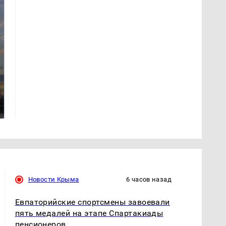
СМИ: В Химках на
полицейскую
В магазинах России
машину напали и
ажиотаж из-за этого
подожгли.
продукта: что купить?
Новости Крыма
6 часов назад
Евпаторийские спортсмены завоевали
пять медалей на этапе Спартакиады
пенсионеров