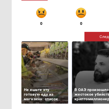
0
0
След
Не ешьте эту
В ОАЭ произошло
готовую еду из
жестокое убийст
магазина: список
криптомиллионе