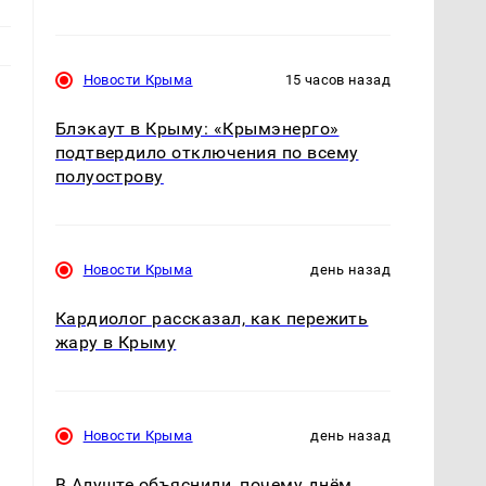
Новости Крыма
15 часов назад
Блэкаут в Крыму: «Крымэнерго»
подтвердило отключения по всему
полуострову
Новости Крыма
день назад
Кардиолог рассказал, как пережить
жару в Крыму
Новости Крыма
день назад
В Алуште объяснили, почему днём