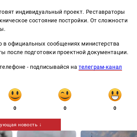
товят индивидуальный проект. Реставраторы
хническое состояние постройки. От сложности
ы.
о в официальных сообщениях министерства
ты после подготовки проектной документации.
телефоне - подписывайся на
телеграм-канал
0
0
0
ующая новость ↓