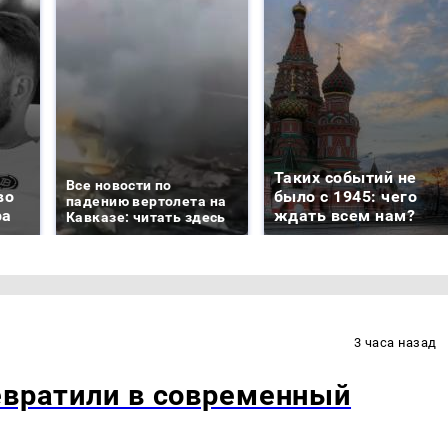
Таких событий не
Все новости по
во
было с 1945: чего
падению вертолета на
ра
ждать всем нам?
Кавказе: читать здесь
3 часа назад
евратили в современный