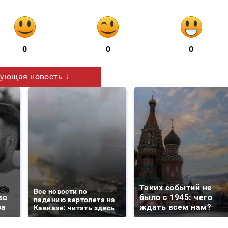
0
0
0
ующая новость ↓
Таких событий не
Все новости по
во
было с 1945: чего
падению вертолета на
ра
ждать всем нам?
Кавказе: читать здесь