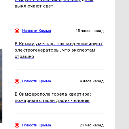
выключают свет
Новости Крыма
15 часов назад
В Крыму умельцы так модернизируют
электрогенераторы, что экспертам
страшно
Новости Крыма
4 часа назад
В Симферополе горела квартира:
пожарные спасли двоих человек
СМИ: В Химках на
полицейскую
В магазинах России
машину напали и
ажиотаж из-за этого
подожгли.
продукта: что купить?
Новости Крыма
21 час назад