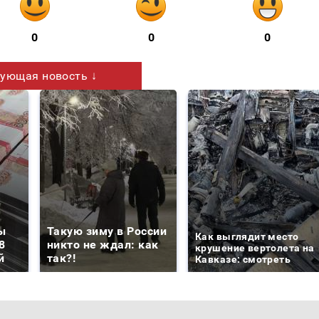
0
0
0
ующая новость ↓
ы
Такую зиму в России
Как выглядит место
8
никто не ждал: как
крушение вертолета на
й
так?!
Кавказе: смотреть