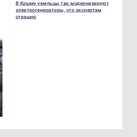
В Крыму умельцы так модернизируют
электрогенераторы, что экспертам
страшно
Не ешьте эту
В ОАЭ произошло
готовую еду из
жестокое убийство
магазина: список
криптомиллионера