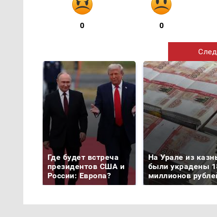
0
0
След
Где будет встреча
На Урале из казн
президентов США и
были украдены 1
России: Европа?
миллионов рубле