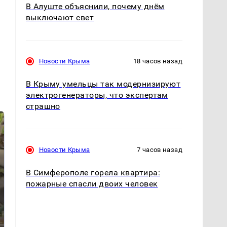
В Алуште объяснили, почему днём
выключают свет
Новости Крыма
18 часов назад
В Крыму умельцы так модернизируют
электрогенераторы, что экспертам
страшно
Новости Крыма
7 часов назад
В Симферополе горела квартира:
пожарные спасли двоих человек
В ОАЭ произошло
Все новости по
жестокое убийство
падению вертолета на