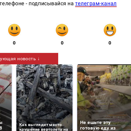
телефоне - подписывайся на
телеграм-канал
0
0
0
ующая новость ↓
ы
Не ешьте эту
Как выглядит место
8
готовую еду из
крушение вертолета на