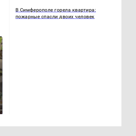
В Симферополе горела квартира:
пожарные спасли двоих человек
В ОАЭ произошло
Все новости по
жестокое убийство
падению вертолета на
криптомиллионера
Кавказе: читать здесь