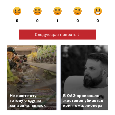
0
0
1
0
0
Следующая новость ↓
Не ешьте эту
В ОАЭ произошло
готовую еду из
жестокое убийство
магазина: список
криптомиллионера