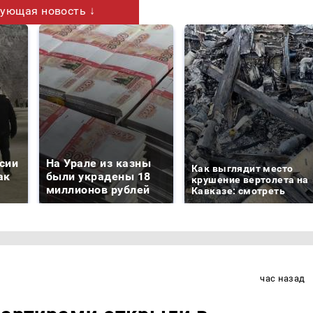
ующая новость ↓
сии
На Урале из казны
Как выглядит место
ак
были украдены 18
крушение вертолета на
миллионов рублей
Кавказе: смотреть
час назад