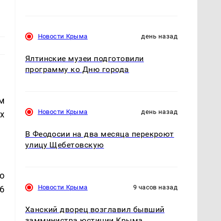
Новости Крыма
день назад
Ялтинские музеи подготовили
программу ко Дню города
м
Новости Крыма
день назад
х
В Феодосии на два месяца перекроют
улицу Щебетовскую
о
Новости Крыма
9 часов назад
6
Ханский дворец возглавил бывший
замминистра юстиции Крыма