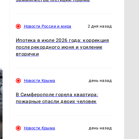
Новости России и мира
2 дня назад
Ипотека в июле 2026 года: коррекция
после рекордного июня и усиление
вторички
Новости Крыма
день назад
В Симферополе горела квартира:
пожарные спасли двоих человек
Новости Крыма
день назад
Не ешьте эту
В ОАЭ произошло
готовую еду из
жестокое убийство