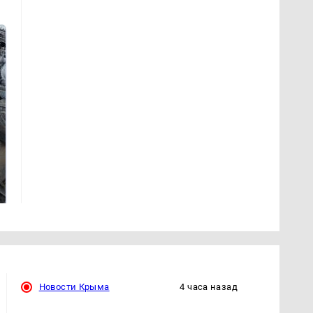
Не ешьте эту
В ОАЭ произошло
готовую еду из
жестокое убийство
магазина: список
криптомиллионера
Новости Крыма
4 часа назад