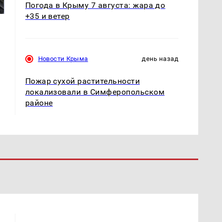
магазина: список
криптомиллионера
Погода в Крыму 7 августа: жара до
+35 и ветер
Новости Крыма
день назад
Пожар сухой растительности
локализовали в Симферопольском
районе