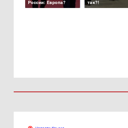
России: Европа?
так?!