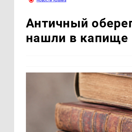
Новости Крыма
Античный обере
нашли в капище 