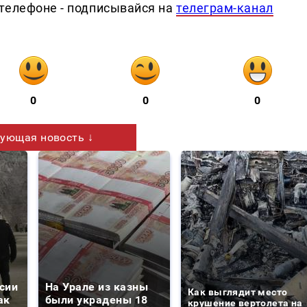
телефоне - подписывайся на
телеграм-канал
0
0
0
ующая новость ↓
сии
На Урале из казны
Как выглядит место
ак
были украдены 18
крушение вертолета на