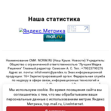
Наша статистика
Наименование СМИ: NCRIM.RU (Наш Крым. Новости) Учредитель:
Общество с ограниченной ответственностью "Лучшие Медиа
Решения" Главный редактор: Самохин А. С. Тел.: +79023790276
Адрес эл. почты: infolivesmi@yandex.ru Знак информационной
продукции: 16+ Зарегистрировавший орган: Федеральная служба
по надзору в сфере связи, информационных технологий и
массовых коммуникаций (Роскомнадзор) Регистрационный
номер СМИ ЭЛ № ФС 77 - 81150 от 02.06.2021
Мы используем cookie. Во время посещения сайта вы
соглашаетесь с тем, что мы обрабатываем ваши
персональные данные с использованием метрик Яндекс
Метрика, top.mail.ru, LiveInternet.
© 2026 «nCrim.ru» | Все права защищены