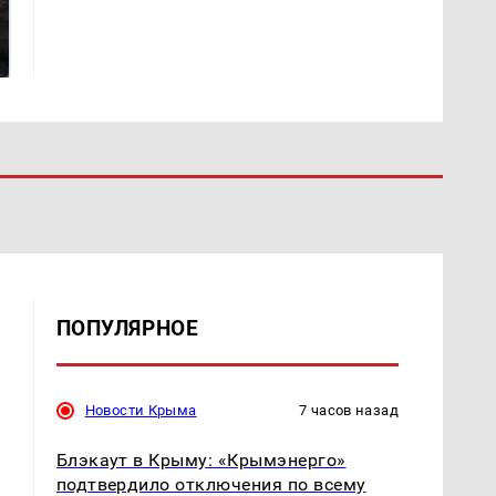
Таких событий не
В магазинах России
было с 1945: чего
ажиотаж из-за этого
ждать всем нам?
продукта: что купить?
ПОПУЛЯРНОЕ
Новости Крыма
7 часов назад
Блэкаут в Крыму: «Крымэнерго»
подтвердило отключения по всему