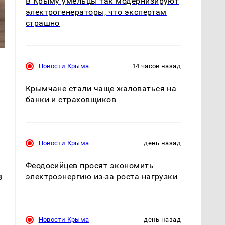
В Крыму умельцы так модернизируют
электрогенераторы, что экспертам
страшно
Новости Крыма
14 часов назад
Крымчане стали чаще жаловаться на
банки и страховщиков
Новости Крыма
день назад
,
Феодосийцев просят экономить
в
электроэнергию из-за роста нагрузки
Новости Крыма
день назад