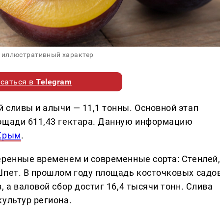
 иллюстративный характер
саться в
Telegram
 сливы и алычи — 11,1 тонны. Основной этап
лощади 611,43 гектара. Данную информацию
 Крым
.
еренные временем и современные сорта: Стенлей
Шпет. В прошлом году площадь косточковых садо
 а валовой сбор достиг 16,4 тысячи тонн. Слива
культур региона.