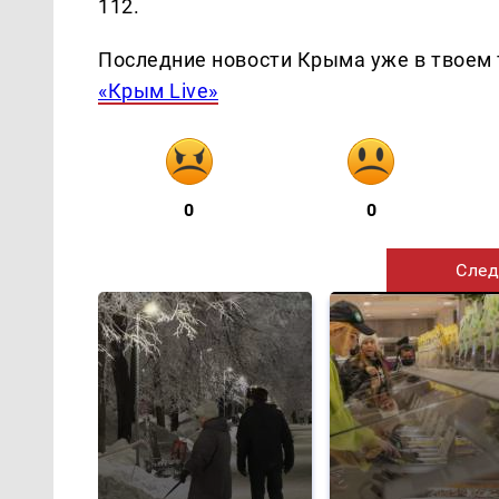
112.
Последние новости Крыма уже в твоем 
«Крым Live»
0
0
След