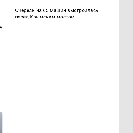
Очередь из 65 машин выстроилась
перед Крымским мостом
е