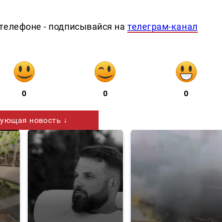
телефоне - подписывайся на
телеграм-канал
0
0
0
ующая новость ↓