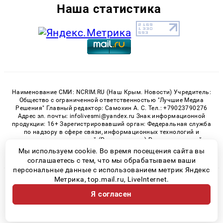
Наша статистика
Наименование СМИ: NCRIM.RU (Наш Крым. Новости) Учредитель:
Общество с ограниченной ответственностью "Лучшие Медиа
Решения" Главный редактор: Самохин А. С. Тел.: +79023790276
Адрес эл. почты: infolivesmi@yandex.ru Знак информационной
продукции: 16+ Зарегистрировавший орган: Федеральная служба
по надзору в сфере связи, информационных технологий и
массовых коммуникаций (Роскомнадзор) Регистрационный
номер СМИ ЭЛ № ФС 77 - 81150 от 02.06.2021
Мы используем cookie. Во время посещения сайта вы
соглашаетесь с тем, что мы обрабатываем ваши
персональные данные с использованием метрик Яндекс
Метрика, top.mail.ru, LiveInternet.
© 2026 «nCrim.ru» | Все права защищены
Я согласен
Возрастная категория сайта 16+
Политика конфиденциальности