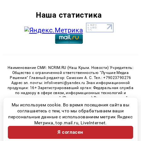
Наша статистика
Наименование СМИ: NCRIM.RU (Наш Крым. Новости) Учредитель:
Общество с ограниченной ответственностью "Лучшие Медиа
Решения" Главный редактор: Самохин А. С. Тел.: +79023790276
Адрес эл. почты: infolivesmi@yandex.ru Знак информационной
продукции: 16+ Зарегистрировавший орган: Федеральная служба
по надзору в сфере связи, информационных технологий и
массовых коммуникаций (Роскомнадзор) Регистрационный
номер СМИ ЭЛ № ФС 77 - 81150 от 02.06.2021
Мы используем cookie. Во время посещения сайта вы
соглашаетесь с тем, что мы обрабатываем ваши
персональные данные с использованием метрик Яндекс
Метрика, top.mail.ru, LiveInternet.
© 2026 «nCrim.ru» | Все права защищены
Я согласен
Возрастная категория сайта 16+
Политика конфиденциальности