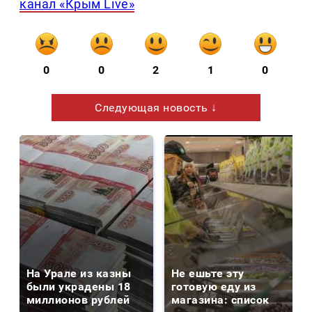
канал «Крым Live»
0
0
2
1
0
Следующая новость ↓
На Урале из казны
Не ешьте эту
были украдены 18
готовую еду из
миллионов рублей
магазина: список