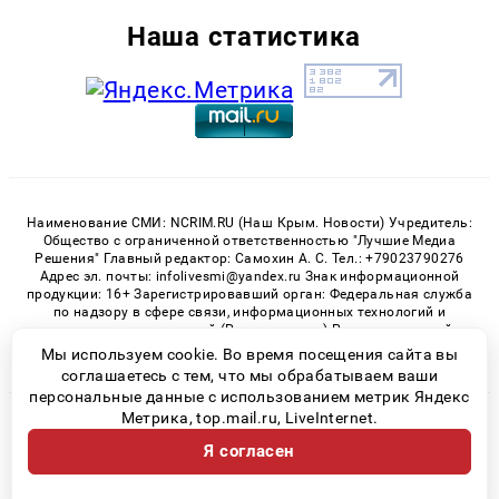
Наша статистика
Наименование СМИ: NCRIM.RU (Наш Крым. Новости) Учредитель:
Общество с ограниченной ответственностью "Лучшие Медиа
Решения" Главный редактор: Самохин А. С. Тел.: +79023790276
Адрес эл. почты: infolivesmi@yandex.ru Знак информационной
продукции: 16+ Зарегистрировавший орган: Федеральная служба
по надзору в сфере связи, информационных технологий и
массовых коммуникаций (Роскомнадзор) Регистрационный
номер СМИ ЭЛ № ФС 77 - 81150 от 02.06.2021
Мы используем cookie. Во время посещения сайта вы
соглашаетесь с тем, что мы обрабатываем ваши
персональные данные с использованием метрик Яндекс
Метрика, top.mail.ru, LiveInternet.
© 2026 «nCrim.ru» | Все права защищены
Я согласен
Возрастная категория сайта 16+
Политика конфиденциальности