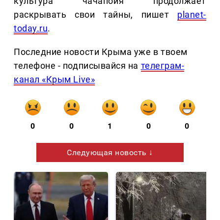
культура чачапойя продолжает
раскрывать свои тайны, пишет
planet-
today.ru
.
Последние новости Крыма уже в твоем
телефоне - подписывайся на
телеграм-
канал «Крым Live»
0
0
1
0
0
Следующая новость ↓