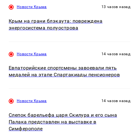
Новости Крыма
13 часов назад
Крым на грани блэкаута: повреждена
энергосистема полуострова
Новости Крыма
14 часов назад
Евпаторийские спортсмены завоевали пять
медалей на этапе Спартакиады пенсионеров
Новости Крыма
14 часов назад
Слепок барельефа царя Скилура и его сына
Палака представлен на выставке в
Симферополе