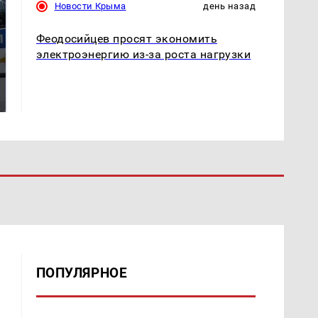
Новости Крыма
день назад
Феодосийцев просят экономить
электроэнергию из-за роста нагрузки
Где будет встреча
На Урале из казны
президентов США и
были украдены 18
России: Европа?
миллионов рублей
ПОПУЛЯРНОЕ