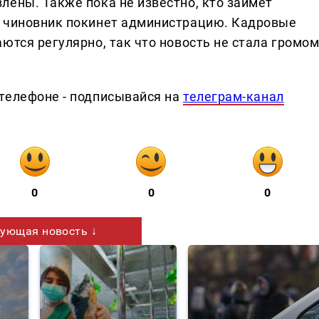
лены. Также пока не известно, кто займёт
о чиновник покинет администрацию. Кадровые
ются регулярно, так что новость не стала громо
телефоне - подписывайся на
телеграм-канал
0
0
0
ующая новость ↓