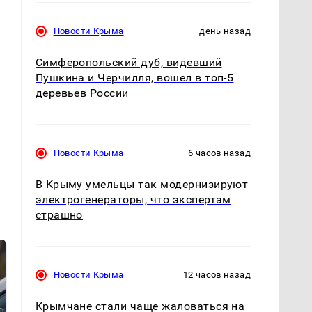
Новости Крыма
день назад
м
Симферопольский дуб, видевший
Пушкина и Черчилля, вошел в топ-5
деревьев России
Новости Крыма
6 часов назад
В Крыму умельцы так модернизируют
электрогенераторы, что экспертам
страшно
Новости Крыма
12 часов назад
Крымчане стали чаще жаловаться на