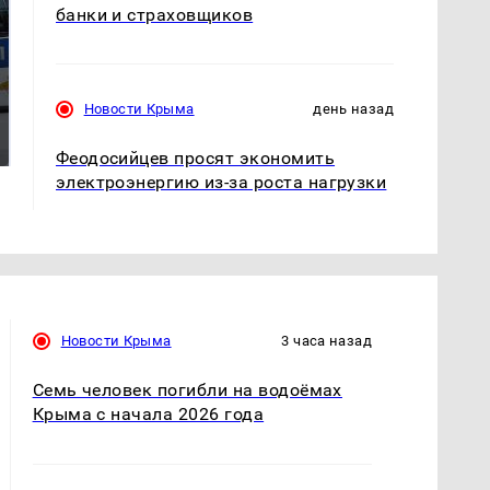
банки и страховщиков
Где будет встреча
На Урале из казны
Новости Крыма
день назад
президентов США и
были украдены 18
России: Европа?
миллионов рублей
Феодосийцев просят экономить
электроэнергию из-за роста нагрузки
Новости Крыма
3 часа назад
Семь человек погибли на водоёмах
Крыма с начала 2026 года