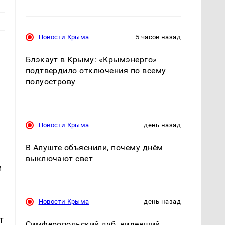
Новости Крыма
5 часов назад
Блэкаут в Крыму: «Крымэнерго»
подтвердило отключения по всему
полуострову
Новости Крыма
день назад
В Алуште объяснили, почему днём
выключают свет
е
Новости Крыма
день назад
т
Симферопольский дуб, видевший