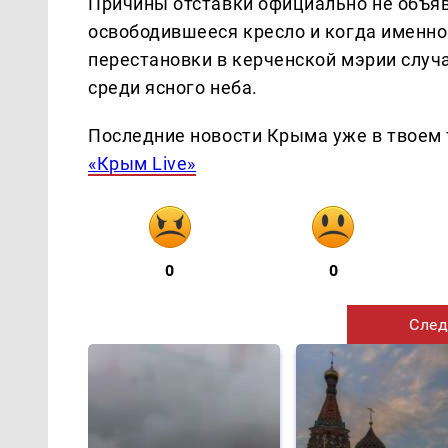
Причины отставки официально не объяв
освободившееся кресло и когда именн
перестановки в керченской мэрии случа
среди ясного неба.
Последние новости Крыма уже в твоем 
«Крым Live»
0
0
След