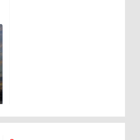
СМИ: В Химках на
полицейскую
В магазинах России
машину напали и
ажиотаж из-за этого
подожгли.
продукта: что купить?