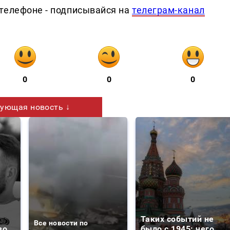
телефоне - подписывайся на
телеграм-канал
0
0
0
ующая новость ↓
Таких событий не
Все новости по
во
было с 1945: чего