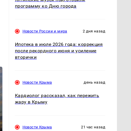
программу ко Дню города
Новости России и мира
2 дня назад
Ипотека в июле 2026 года: коррекция
после рекордного июня и усиление
вторички
Новости Крыма
день назад
Кардиолог рассказал, как пережить
жару в Крыму
СМИ: В Химках на
полицейскую
В магазинах России
Новости Крыма
21 час назад
машину напали и