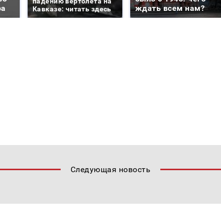
падению вертолета на
ра
ждать всем нам?
Кавказе: читать здесь
Следующая новость