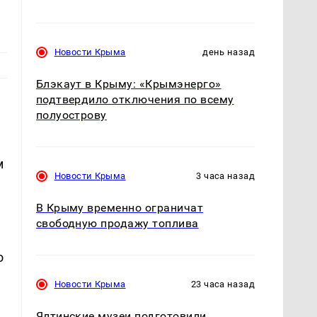
Новости Крыма
день назад
Блэкаут в Крыму: «Крымэнерго»
подтвердило отключения по всему
полуострову
м
Новости Крыма
3 часа назад
В Крыму временно ограничат
свободную продажу топлива
о
Новости Крыма
23 часа назад
Ялтинские музеи подготовили