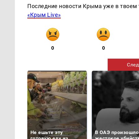
Последние новости Крыма уже в твоем 
«Крым Live»
0
0
След
Не ешьте эту
В ОАЭ произошло
готовую еду из
жестокое убийст