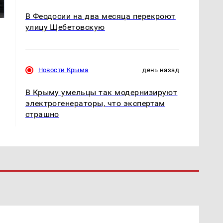
ажиотаж из-за этого
подожгли.
продукта: что купить?
В Феодосии на два месяца перекроют
улицу Щебетовскую
Новости Крыма
день назад
В Крыму умельцы так модернизируют
электрогенераторы, что экспертам
страшно