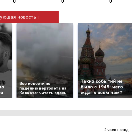
0
0
0
ующая новость ↓
Таких событий не
Все новости по
во
было с 1945: чего
падению вертолета на
ра
ждать всем нам?
Кавказе: читать здесь
2 часа назад