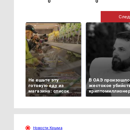
0
0
След
Не ешьте эту
В ОАЭ произошло
готовую еду из
жестокое убийст
магазина: список
криптомиллионе
Новости Крыма