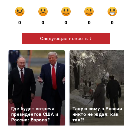
0
0
0
0
0
Следующая новость ↓
Где будет встреча
Такую зиму в России
президентов США и
никто не ждал: как
России: Европа?
так?!