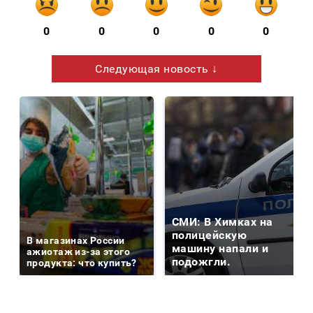
0
0
0
0
0
Следующая новость ↓
СМИ: В Химках на
полицейскую
В магазинах России
машину напали и
ажиотаж из-за этого
подожгли.
продукта: что купить?