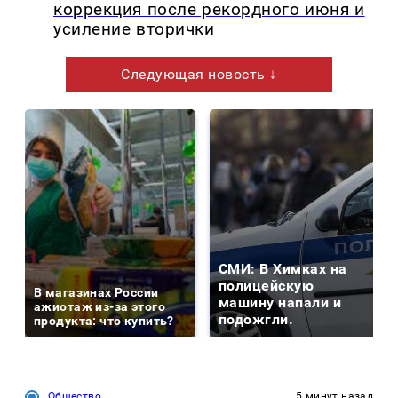
коррекция после рекордного июня и
усиление вторички
Следующая новость ↓
СМИ: В Химках на
полицейскую
В магазинах России
машину напали и
ажиотаж из-за этого
подожгли.
продукта: что купить?
Общество
5 минут назад