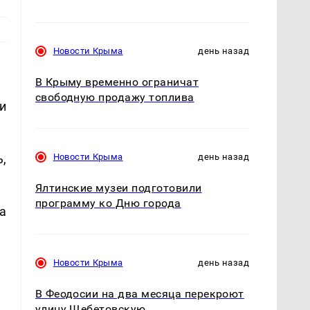
Новости Крыма
день назад
В Крыму временно ограничат
свободную продажу топлива
и
,
Новости Крыма
день назад
Ялтинские музеи подготовили
программу ко Дню города
а
Новости Крыма
день назад
В Феодосии на два месяца перекроют
улицу Щебетовскую