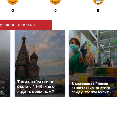
0
0
0
ующая новость ↓
Таких событий не
В магазинах России
было с 1945: чего
 на
ажиотаж из-за этого
ждать всем нам?
есь
продукта: что купить?