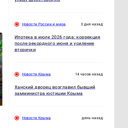
Новости России и мира
3 дня назад
Ипотека в июле 2026 года: коррекция
после рекордного июня и усиление
вторички
Новости Крыма
14 часов назад
СМИ: В Химках на
Ханский дворец возглавил бывший
полицейскую
Где будет встреча
замминистра юстиции Крыма
машину напали и
президентов США и
подожгли.
России: Европа?
Новости Крыма
день назад