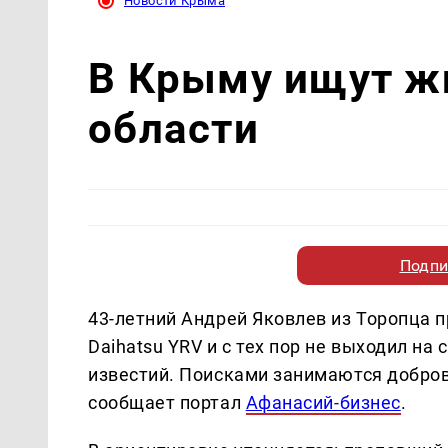
Новости Крыма
В Крыму ищут ж
области
Подпи
43-летний Андрей Яковлев из Торопца п
Daihatsu YRV и с тех пор не выходил на
известий. Поисками занимаются добр
сообщает портал
Афанасий-бизнес
.