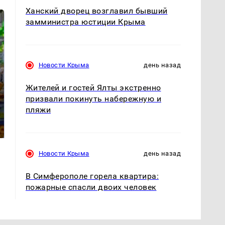
Ханский дворец возглавил бывший
замминистра юстиции Крыма
Новости Крыма
день назад
Жителей и гостей Ялты экстренно
призвали покинуть набережную и
СМИ: В Химках на
полицейскую
Где будет встреча
пляжи
машину напали и
президентов США и
подожгли.
России: Европа?
Новости Крыма
день назад
В Симферополе горела квартира:
пожарные спасли двоих человек