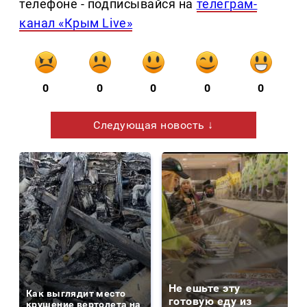
телефоне - подписывайся на
телеграм-
канал «Крым Live»
0
0
0
0
0
Следующая новость ↓
Не ешьте эту
Как выглядит место
готовую еду из
крушение вертолета на