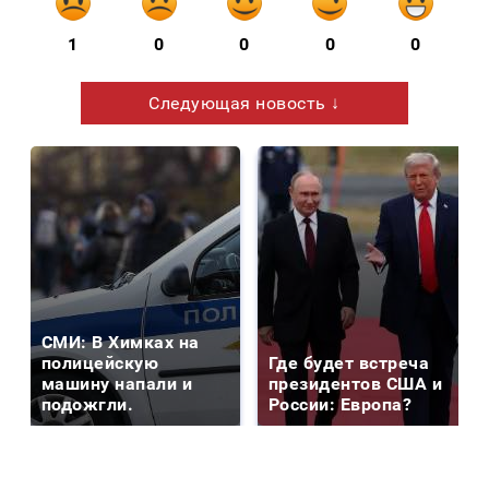
1
0
0
0
0
Следующая новость ↓
СМИ: В Химках на
полицейскую
Где будет встреча
машину напали и
президентов США и
подожгли.
России: Европа?