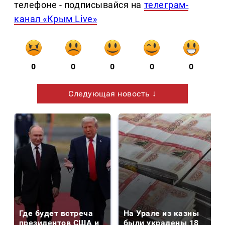
телефоне - подписывайся на
телеграм-
канал «Крым Live»
0
0
0
0
0
Следующая новость ↓
Где будет встреча
На Урале из казны
президентов США и
были украдены 18