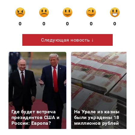
0
0
0
0
0
Следующая новость ↓
Где будет встреча
На Урале из казны
президентов США и
были украдены 18
России: Европа?
миллионов рублей