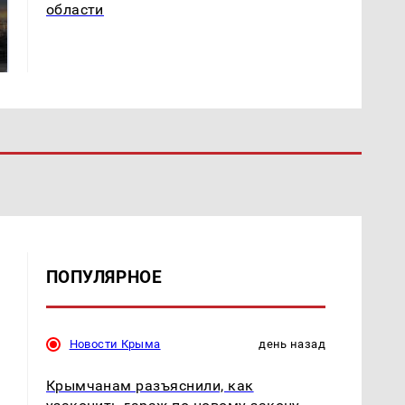
СМИ: В Химках на
области
полицейскую
В магазинах России
машину напали и
ажиотаж из-за этого
подожгли.
продукта: что купить?
ПОПУЛЯРНОЕ
Новости Крыма
день назад
Крымчанам разъяснили, как