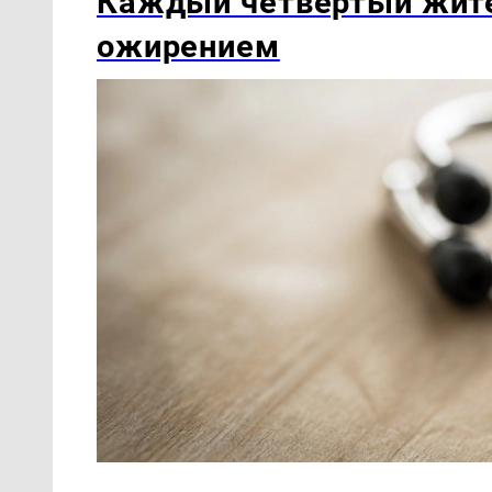
Каждый четвёртый жит
ожирением