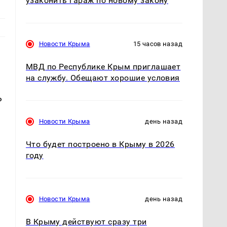
узаконить гараж по новому закону
Новости Крыма
15 часов назад
МВД по Республике Крым приглашает
на службу. Обещают хорошие условия
ь
Новости Крыма
день назад
т
Что будет построено в Крыму в 2026
году
я
Новости Крыма
день назад
В Крыму действуют сразу три