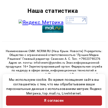
Наша статистика
Наименование СМИ: NCRIM.RU (Наш Крым. Новости) Учредитель:
Общество с ограниченной ответственностью "Лучшие Медиа
Решения" Главный редактор: Самохин А. С. Тел.: +79023790276
Адрес эл. почты: infolivesmi@yandex.ru Знак информационной
продукции: 16+ Зарегистрировавший орган: Федеральная служба
по надзору в сфере связи, информационных технологий и
массовых коммуникаций (Роскомнадзор) Регистрационный
номер СМИ ЭЛ № ФС 77 - 81150 от 02.06.2021
Мы используем cookie. Во время посещения сайта вы
соглашаетесь с тем, что мы обрабатываем ваши
персональные данные с использованием метрик Яндекс
Метрика, top.mail.ru, LiveInternet.
© 2026 «nCrim.ru» | Все права защищены
Я согласен
Возрастная категория сайта 16+
Политика конфиденциальности