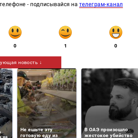
телефоне - подписывайся на
телеграм-канал
0
1
0
ующая новость ↓
Не ешьте эту
В ОАЭ произошло
о
готовую еду из
жестокое убийство
а на