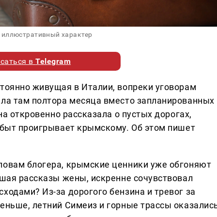
 иллюстративный характер
саться в
Telegram
стоянно живущая в Италии, вопреки уговорам
ела там полтора месяца вместо запланированных
она откровенно рассказала о пустых дорогах,
й быт проигрывает крымскому. Об этом пишет
ловам блогера, крымские ценники уже обгоняют
ушая рассказы жены, искренне сочувствовал
ходами? Из-за дорогого бензина и тревог за
меньше, летний Симеиз и горные трассы оказалис