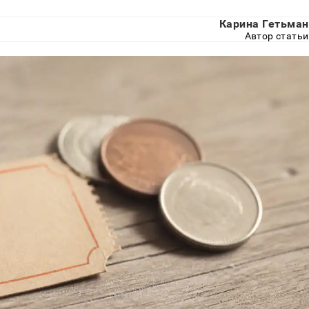
Карина Гетьман
Автор статьи