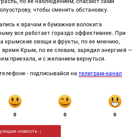
расль, по ее наблюдениям, спасают сами
луострову, чтобы сменить обстановку.
запись к врачам и бумажная волокита
Крыму все работает гораздо эффективнее. При
 а крымские овощи и фрукты, по ее мнению,
 время Крым, по ее словам, зарядил энергией —
ем приехала, и с желанием вернуться.
телефоне - подписывайся на
телеграм-канал
0
0
0
ующая новость ↓