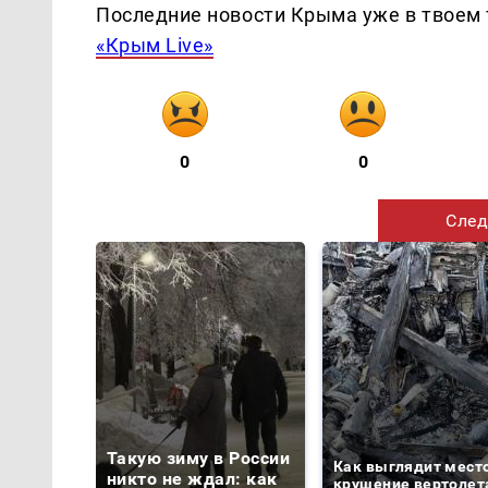
Последние новости Крыма уже в твоем 
«Крым Live»
0
0
След
Такую зиму в России
Как выглядит мест
никто не ждал: как
крушение вертолет