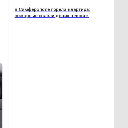
В Симферополе горела квартира:
пожарные спасли двоих человек
Таких событий не
Все новости по
было с 1945: чего
падению вертолета на