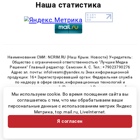
Наша статистика
Наименование СМИ: NCRIM.RU (Наш Крым. Новости) Учредитель:
Общество с ограниченной ответственностью "Лучшие Медиа
Решения" Главный редактор: Самохин А. С. Тел.: +79023790276
Адрес эл. почты: infolivesmi@yandex.ru Знак информационной
продукции: 16+ Зарегистрировавший орган: Федеральная служба
по надзору в сфере связи, информационных технологий и
массовых коммуникаций (Роскомнадзор) Регистрационный
номер СМИ ЭЛ № ФС 77 - 81150 от 02.06.2021
Мы используем cookie. Во время посещения сайта вы
соглашаетесь с тем, что мы обрабатываем ваши
персональные данные с использованием метрик Яндекс
Метрика, top.mail.ru, LiveInternet.
© 2026 «nCrim.ru» | Все права защищены
Я согласен
Возрастная категория сайта 16+
Политика конфиденциальности