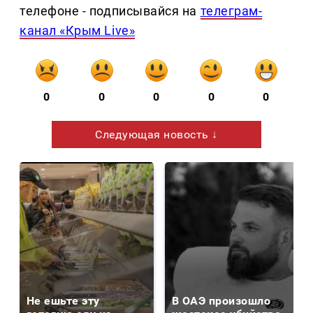
телефоне - подписывайся на
телеграм-
канал «Крым Live»
0
0
0
0
0
Следующая новость ↓
Не ешьте эту
В ОАЭ произошло