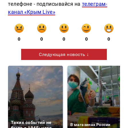
телефоне - подписывайся на
телеграм-
канал «Крым Live»
0
0
0
0
0
Следующая новость ↓
Таких событий не
В магазинах России
было с 1945: чего