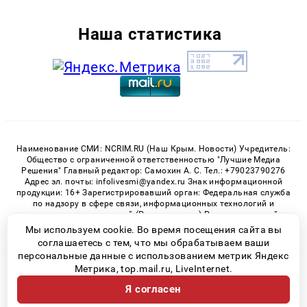
Наша статистика
Наименование СМИ: NCRIM.RU (Наш Крым. Новости) Учредитель:
Общество с ограниченной ответственностью "Лучшие Медиа
Решения" Главный редактор: Самохин А. С. Тел.: +79023790276
Адрес эл. почты: infolivesmi@yandex.ru Знак информационной
продукции: 16+ Зарегистрировавший орган: Федеральная служба
по надзору в сфере связи, информационных технологий и
массовых коммуникаций (Роскомнадзор) Регистрационный
номер СМИ ЭЛ № ФС 77 - 81150 от 02.06.2021
Мы используем cookie. Во время посещения сайта вы
соглашаетесь с тем, что мы обрабатываем ваши
персональные данные с использованием метрик Яндекс
Метрика, top.mail.ru, LiveInternet.
© 2026 «nCrim.ru» | Все права защищены
Я согласен
Возрастная категория сайта 16+
Политика конфиденциальности