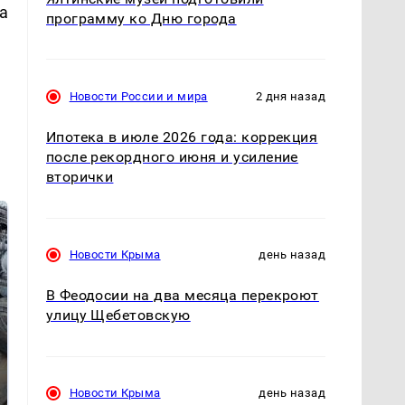
а
программу ко Дню города
Новости России и мира
2 дня назад
Ипотека в июле 2026 года: коррекция
после рекордного июня и усиление
вторички
Новости Крыма
день назад
В Феодосии на два месяца перекроют
улицу Щебетовскую
Не ешьте эту
В ОАЭ произошло
Новости Крыма
день назад
готовую еду из
жестокое убийство