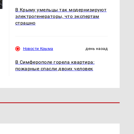
магазина: список
криптомиллионера
В Крыму умельцы так модернизируют
электрогенераторы, что экспертам
страшно
Новости Крыма
день назад
В Симферополе горела квартира:
пожарные спасли двоих человек