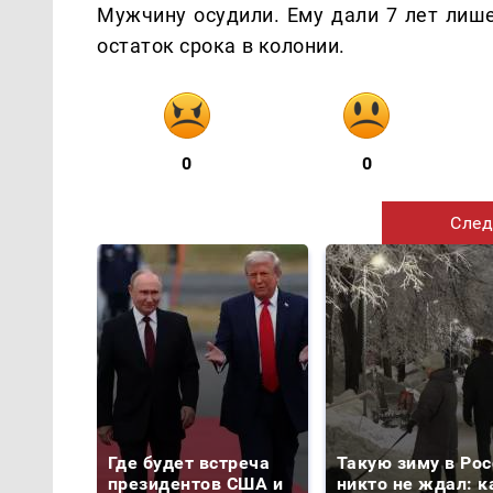
Мужчину осудили. Ему дали 7 лет лише
остаток срока в колонии.
0
0
След
Где будет встреча
Такую зиму в Рос
президентов США и
никто не ждал: к