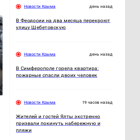
Новости Крыма
день назад
В Феодосии на два месяца перекроют
улицу Щебетовскую
Новости Крыма
день назад
В Симферополе горела квартира:
пожарные спасли двоих человек
Не ешьте эту
В ОАЭ произошло
готовую еду из
жестокое убийство
магазина: список
криптомиллионера
Новости Крыма
19 часов назад
Жителей и гостей Ялты экстренно
призвали покинуть набережную и
пляжи