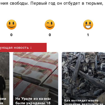
ния свободы. Первый год он отбудет в тюрьме, 
0
0
1
ующая новость ↓
сии
На Урале из казны
Как выглядит место
ак
были украдены 18
крушение вертолета на