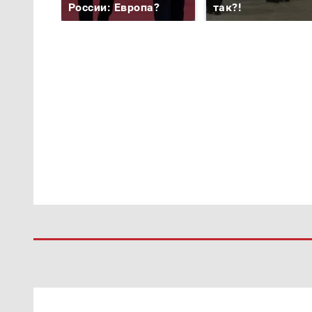
России: Европа?
так?!