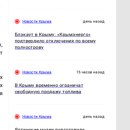
Новости Крыма
день назад
Блэкаут в Крыму: «Крымэнерго»
подтвердило отключения по всему
,
полуострову
т
Новости Крыма
15 часов назад
х
х
В Крыму временно ограничат
свободную продажу топлива
я
Новости Крыма
день назад
Ялтинские музеи подготовили