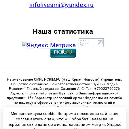
infolivesmi@yandex.ru
Наша статистика
Наименование СМИ: NCRIM.RU (Наш Крым. Новости) Учредитель:
Общество с ограниченной ответственностью "Лучшие Медиа
Решения" Главный редактор: Самохин А. С. Тел.: +79023790276
Адрес эл. почты: infolivesmi@yandex.ru Знак информационной
продукции: 16+ Зарегистрировавший орган: Федеральная служба
по надзору в сфере связи, информационных технологий и
массовых коммуникаций (Роскомнадзор) Регистрационный
номер СМИ ЭЛ № ФС 77 - 81150 от 02.06.2021
Мы используем cookie. Во время посещения сайта вы
соглашаетесь с тем, что мы обрабатываем ваши
персональные данные с использованием метрик Яндекс