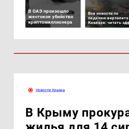
В ОАЭ произошло
Все новости по
жестокое убийство
падению вертолета
криптомиллионера
Кавказе: читать зд
Новости Крыма
В Крыму прокур
жилья для 14 си