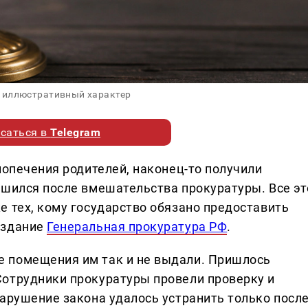
 иллюстративный характер
саться в
Telegram
попечения родителей, наконец-то получили
ешился после вмешательства прокуратуры. Все эт
е тех, кому государство обязано предоставить
издание
Генеральная прокуратура РФ
.
 помещения им так и не выдали. Пришлось
Сотрудники прокуратуры провели проверку и
Нарушение закона удалось устранить только посл