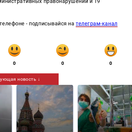
министративных правонарушений и 19
телефоне - подписывайся на
телеграм-канал
0
0
0
ующая новость ↓