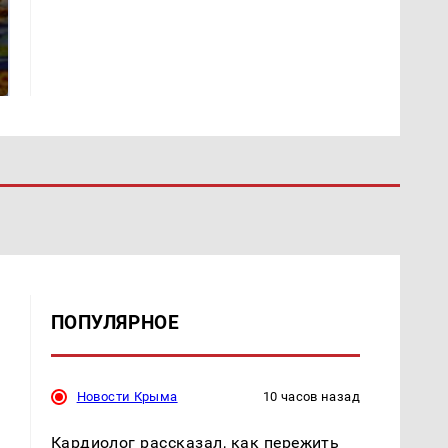
СМИ: В Химках на
полицейскую
Где будет встреча
машину напали и
президентов США и
подожгли.
России: Европа?
ПОПУЛЯРНОЕ
Новости Крыма
10 часов назад
Кардиолог рассказал, как пережить