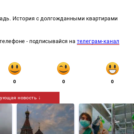
щадь. История с долгожданными квартирами
телефоне - подписывайся на
телеграм-канал
0
0
0
ующая новость ↓