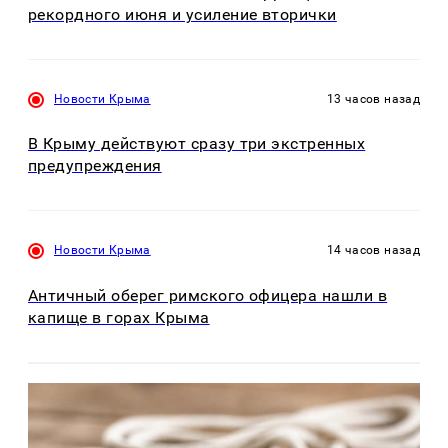
рекордного июня и усиление вторички
Новости Крыма
13 часов назад
В Крыму действуют сразу три экстренных
предупреждения
Новости Крыма
14 часов назад
Античный оберег римского офицера нашли в
капище в горах Крыма