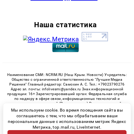
Наша статистика
Наименование СМИ: NCRIM.RU (Наш Крым. Новости) Учредитель:
Общество с ограниченной ответственностью "Лучшие Медиа
Решения" Главный редактор: Самохин А. С. Тел.: +79023790276
Адрес эл. почты: infolivesmi@yandex.ru Знак информационной
продукции: 16+ Зарегистрировавший орган: Федеральная служба
по надзору в сфере связи, информационных технологий и
массовых коммуникаций (Роскомнадзор) Регистрационный
номер СМИ ЭЛ № ФС 77 - 81150 от 02.06.2021
Мы используем cookie. Во время посещения сайта вы
соглашаетесь с тем, что мы обрабатываем ваши
персональные данные с использованием метрик Яндекс
Метрика, top.mail.ru, LiveInternet.
© 2026 «nCrim.ru» | Все права защищены