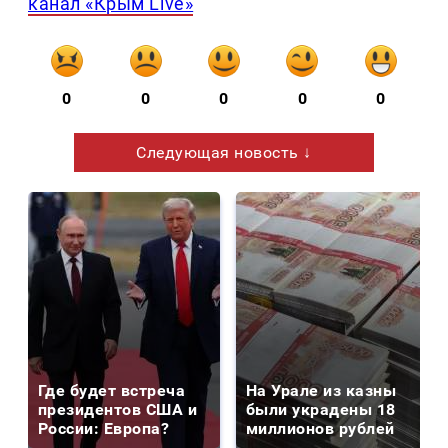
канал «Крым Live»
0
0
0
0
0
Следующая новость ↓
Где будет встреча
На Урале из казны
президентов США и
были украдены 18
России: Европа?
миллионов рублей