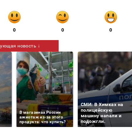
0
0
0
ующая новость ↓
СМИ: В Химках на
е
полицейскую
В магазинах России
о
машину напали и
ажиотаж из-за этого
подожгли.
продукта: что купить?