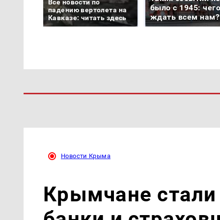
Все новости по
было с 1945: чег
падению вертолета на
ждать всем нам?
Кавказе: читать здесь
Новости Крыма
Крымчане стали
банки и страхов