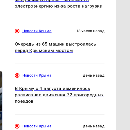
электроэнергию из-за роста нагрузки
Новости Крыма
18 часов назад
Очередь из 65 машин выстроилась
перед Крымским мостом
Новости Крыма
день назад
В Крыму с 4 августа изменилось
расписание движения 72 пригородных
поездов
Новости Крыма
день назад
Где будет встреча
На Урале из казны