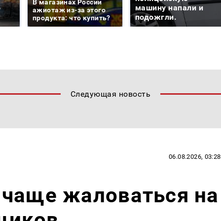
В магазинах России
о
машину напали и
ажиотаж из-за этого
подожгли.
продукта: что купить?
Следующая новость
06.08.2026, 03:28
 чаще жаловаться на
щиков