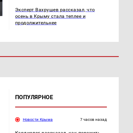
президентов США и
были украдены 18
Эксперт Вахрушев рассказал, что
России: Европа?
миллионов рублей
осень в Крыму стала теплее и
продолжительнее
ПОПУЛЯРНОЕ
Новости Крыма
7 часов назад
Кардиолог рассказал, как пережить