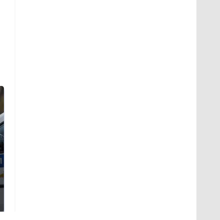
Где будет встреча
На Урале из казны
президентов США и
были украдены 18
России: Европа?
миллионов рублей