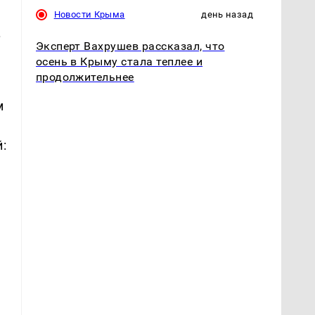
Новости Крыма
день назад
.
Эксперт Вахрушев рассказал, что
осень в Крыму стала теплее и
продолжительнее
м
: