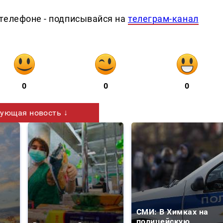
телефоне - подписывайся на
телеграм-канал
0
0
0
ующая новость ↓
СМИ: В Химках на
е
полицейскую