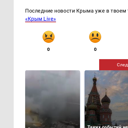
Последние новости Крыма уже в твоем 
«Крым Live»
0
0
След
Таких событий н