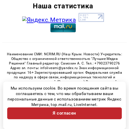
Наша статистика
Наименование СМИ: NCRIM.RU (Наш Крым. Новости) Учредитель:
Общество с ограниченной ответственностью "Лучшие Медиа
Решения" Главный редактор: Самохин А. С. Тел.: +79023790276
Адрес эл. почты: infolivesmi@yandex.ru Знак информационной
продукции: 16+ Зарегистрировавший орган: Федеральная служба
по надзору в сфере связи, информационных технологий и
массовых коммуникаций (Роскомнадзор) Регистрационный
номер СМИ ЭЛ № ФС 77 - 81150 от 02.06.2021
Мы используем cookie. Во время посещения сайта вы
соглашаетесь с тем, что мы обрабатываем ваши
персональные данные с использованием метрик Яндекс
Метрика, top.mail.ru, LiveInternet.
© 2026 «nCrim.ru» | Все права защищены
Я согласен
Возрастная категория сайта 16+
Политика конфиденциальности