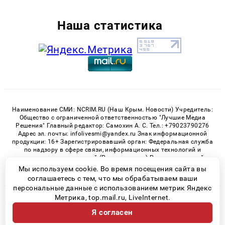
Наша статистика
Наименование СМИ: NCRIM.RU (Наш Крым. Новости) Учредитель:
Общество с ограниченной ответственностью "Лучшие Медиа
Решения" Главный редактор: Самохин А. С. Тел.: +79023790276
Адрес эл. почты: infolivesmi@yandex.ru Знак информационной
продукции: 16+ Зарегистрировавший орган: Федеральная служба
по надзору в сфере связи, информационных технологий и
массовых коммуникаций (Роскомнадзор) Регистрационный
номер СМИ ЭЛ № ФС 77 - 81150 от 02.06.2021
Мы используем cookie. Во время посещения сайта вы
соглашаетесь с тем, что мы обрабатываем ваши
персональные данные с использованием метрик Яндекс
Метрика, top.mail.ru, LiveInternet.
© 2026 «nCrim.ru» | Все права защищены
Я согласен
Возрастная категория сайта 16+
Политика конфиденциальности