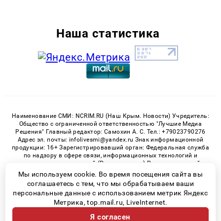
Наша статистика
Наименование СМИ: NCRIM.RU (Наш Крым. Новости) Учредитель:
Общество с ограниченной ответственностью "Лучшие Медиа
Решения" Главный редактор: Самохин А. С. Тел.: +79023790276
Адрес эл. почты: infolivesmi@yandex.ru Знак информационной
продукции: 16+ Зарегистрировавший орган: Федеральная служба
по надзору в сфере связи, информационных технологий и
массовых коммуникаций (Роскомнадзор) Регистрационный
номер СМИ ЭЛ № ФС 77 - 81150 от 02.06.2021
Мы используем cookie. Во время посещения сайта вы
соглашаетесь с тем, что мы обрабатываем ваши
персональные данные с использованием метрик Яндекс
Метрика, top.mail.ru, LiveInternet.
© 2026 «nCrim.ru» | Все права защищены
Я согласен
Возрастная категория сайта 16+