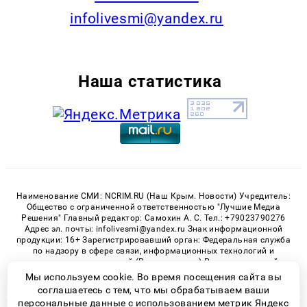
infolivesmi@yandex.ru
Наша статистика
Наименование СМИ: NCRIM.RU (Наш Крым. Новости) Учредитель:
Общество с ограниченной ответственностью "Лучшие Медиа
Решения" Главный редактор: Самохин А. С. Тел.: +79023790276
Адрес эл. почты: infolivesmi@yandex.ru Знак информационной
продукции: 16+ Зарегистрировавший орган: Федеральная служба
по надзору в сфере связи, информационных технологий и
массовых коммуникаций (Роскомнадзор) Регистрационный
номер СМИ ЭЛ № ФС 77 - 81150 от 02.06.2021
Мы используем cookie. Во время посещения сайта вы
соглашаетесь с тем, что мы обрабатываем ваши
персональные данные с использованием метрик Яндекс