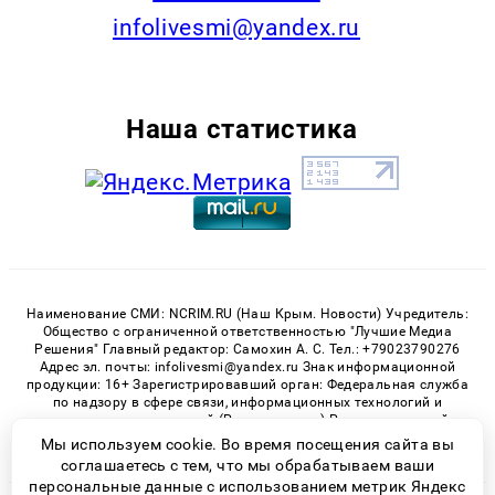
infolivesmi@yandex.ru
Наша статистика
Наименование СМИ: NCRIM.RU (Наш Крым. Новости) Учредитель:
Общество с ограниченной ответственностью "Лучшие Медиа
Решения" Главный редактор: Самохин А. С. Тел.: +79023790276
Адрес эл. почты: infolivesmi@yandex.ru Знак информационной
продукции: 16+ Зарегистрировавший орган: Федеральная служба
по надзору в сфере связи, информационных технологий и
массовых коммуникаций (Роскомнадзор) Регистрационный
номер СМИ ЭЛ № ФС 77 - 81150 от 02.06.2021
Мы используем cookie. Во время посещения сайта вы
соглашаетесь с тем, что мы обрабатываем ваши
персональные данные с использованием метрик Яндекс