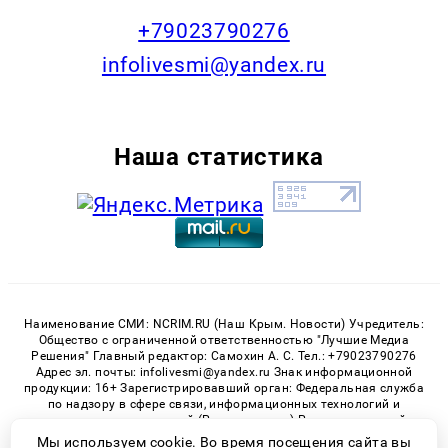
+79023790276
infolivesmi@yandex.ru
Наша статистика
Наименование СМИ: NCRIM.RU (Наш Крым. Новости) Учредитель:
Общество с ограниченной ответственностью "Лучшие Медиа
Решения" Главный редактор: Самохин А. С. Тел.: +79023790276
Адрес эл. почты: infolivesmi@yandex.ru Знак информационной
продукции: 16+ Зарегистрировавший орган: Федеральная служба
по надзору в сфере связи, информационных технологий и
массовых коммуникаций (Роскомнадзор) Регистрационный
номер СМИ ЭЛ № ФС 77 - 81150 от 02.06.2021
Мы используем cookie. Во время посещения сайта вы