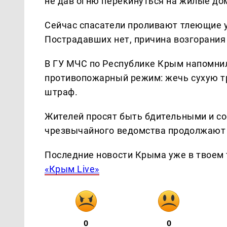
не дав огню перекинуться на жилые до
Сейчас спасатели проливают тлеющие 
Пострадавших нет, причина возгорания
В ГУ МЧС по Республике Крым напомнил
противопожарный режим: жечь сухую тр
штраф.
Жителей просят быть бдительными и со
чрезвычайного ведомства продолжают 
Последние новости Крыма уже в твоем 
«Крым Live»
0
0