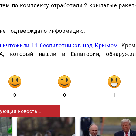
атем по комплексу отработали 2 крылатые ракет
 не подтверждало информацию.
уничтожили 11 беспилотников над Крымом.
Кром
А, который нашли в Евпатории, обнаружил
0
0
1
ующая новость ↓