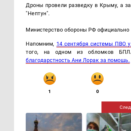
Дроны провели разведку в Крыму, а з
"Нептун".
Министерство обороны РФ официально
Напомним,
14 сентября системы ПВО 
того, на одном из обломков БПЛ
благодарстность Ани Лорак за помощь.
1
0
След