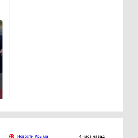
Такую зиму в России
Как выглядит место
никто не ждал: как
крушение вертолета на
так?!
Кавказе: смотреть
Новости Крыма
4 часа назад