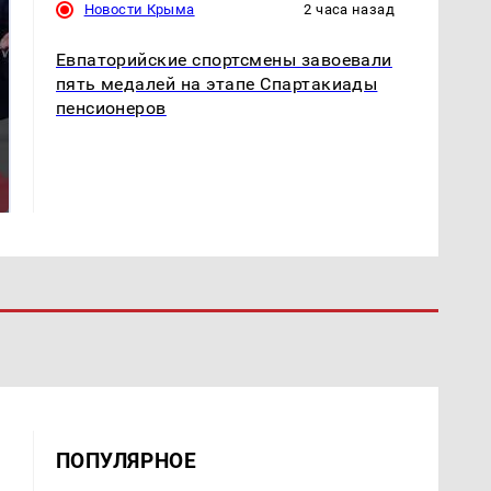
Новости Крыма
2 часа назад
Евпаторийские спортсмены завоевали
пять медалей на этапе Спартакиады
пенсионеров
Такую зиму в России
Как выглядит место
никто не ждал: как
крушение вертолета на
так?!
Кавказе: смотреть
ПОПУЛЯРНОЕ