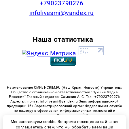
+79023790276
infolivesmi@yandex.ru
Наша статистика
Наименование СМИ: NCRIM.RU (Наш Крым. Новости) Учредитель:
Общество с ограниченной ответственностью "Лучшие Медиа
Решения" Главный редактор: Самохин А. С. Тел.: +79023790276
Адрес эл. почты: infolivesmi@yandex.ru Знак информационной
продукции: 16+ Зарегистрировавший орган: Федеральная служба
по надзору в сфере связи, информационных технологий и
массовых коммуникаций (Роскомнадзор) Регистрационный
номер СМИ ЭЛ № ФС 77 - 81150 от 02.06.2021
Мы используем cookie. Во время посещения сайта вы
соглашаетесь с тем, что мы обрабатываем ваши