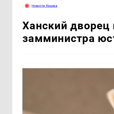
Новости Крыма
Ханский дворец
замминистра юс