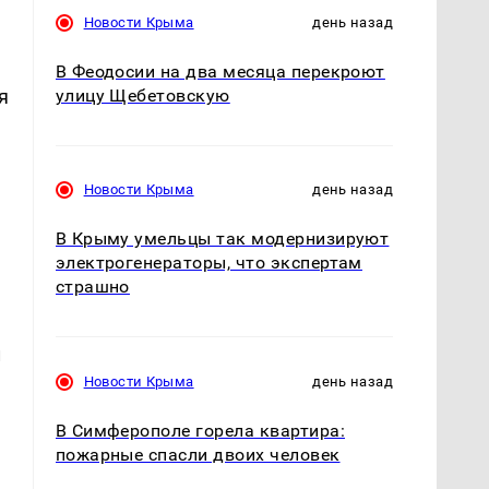
Новости Крыма
день назад
В Феодосии на два месяца перекроют
я
улицу Щебетовскую
Новости Крыма
день назад
В Крыму умельцы так модернизируют
электрогенераторы, что экспертам
страшно
л
Новости Крыма
день назад
В Симферополе горела квартира:
пожарные спасли двоих человек