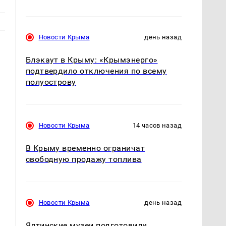
Новости Крыма
день назад
Блэкаут в Крыму: «Крымэнерго»
подтвердило отключения по всему
полуострову
Новости Крыма
14 часов назад
В Крыму временно ограничат
свободную продажу топлива
Новости Крыма
день назад
Ялтинские музеи подготовили