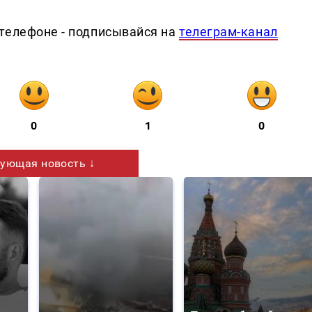
телефоне - подписывайся на
телеграм-канал
0
1
0
ующая новость ↓