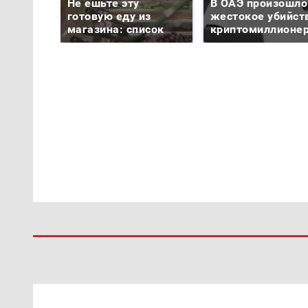
Не ешьте эту
В ОАЭ произошло
готовую еду из
жестокое убийст
магазина: список
криптомиллионе