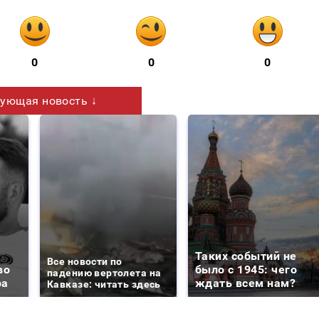
0
0
0
ующая новость ↓
Таких событий не
Все новости по
во
было с 1945: чего
падению вертолета на
ра
ждать всем нам?
Кавказе: читать здесь