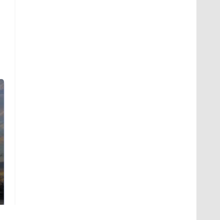
СМИ: В Химках на
полицейскую
В магазинах России
машину напали и
ажиотаж из-за этого
подожгли.
продукта: что купить?