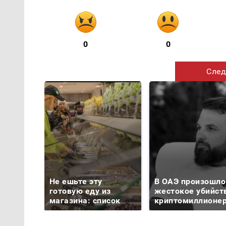
0
0
След
Не ешьте эту
В ОАЭ произошло
готовую еду из
жестокое убийст
магазина: список
криптомиллионе