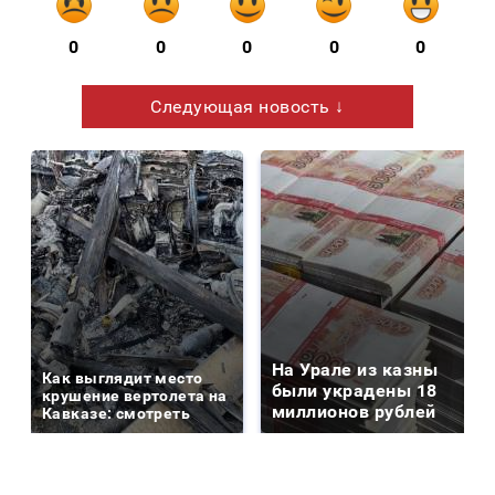
0
0
0
0
0
Следующая новость ↓
На Урале из казны
Как выглядит место
были украдены 18
крушение вертолета на
миллионов рублей
Кавказе: смотреть